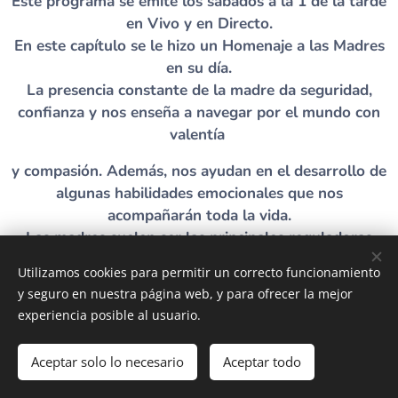
Este programa se emite los sábados a la 1 de la tarde
en Vivo y en Directo.
En este capítulo se le hizo un Homenaje a las Madres
en su día.
La presencia constante de la madre da seguridad,
confianza y nos enseña a navegar por el mundo con
valentía
y compasión. Además, nos ayudan en el desarrollo de
algunas habilidades emocionales que nos
acompañarán toda la vida.
Las madres suelen ser las principales reguladoras
emocionales de sus hijos. Su capacidad para
Utilizamos cookies para permitir un correcto funcionamiento
comprender
y seguro en nuestra página web, y para ofrecer la mejor
experiencia posible al usuario.
y empatizar con sus sentimientos les ayuda a
aprender a regular sus propias emociones.
Aceptar solo lo necesario
Aceptar todo
Brindar consejos y herramientas respecto a la crianza
de los niños con el fin de generar las condiciones